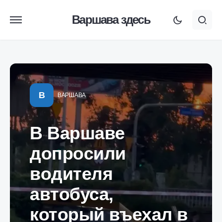
Варшава здесь
В
ВАРШАВА
В Варшаве
допросили
водителя
автобуса,
который въехал в