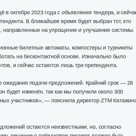
ё в октябре 2023 года с объявления тендера, и сейча
етендента. В ближайшее время будет выбран тот, кто
, направленные на упрощение и улучшение системы.
ионные билетные автоматы, компостеры и турникеты
аботать на бесконтактной основе. Изначально было
тов, и сейчас остаются лишь три претендента.
е ожидания подачи предложений. Крайний срок — 28
он будет изменён, так как мы получили около 300
ьных участников», — пояснила директор ZTM Катажин
дложений остаются неизвестными, но, согласно
ику, решение о победителе тендера должно быть