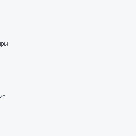
иры
ие