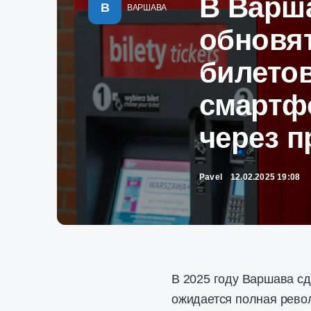
В Варша
В
ВАРШАВА
обновят
билетов
смартф
через 
Pavel
12.02.2025 19:08
В 2025 году Варшава с
ожидается полная рево