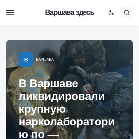
Варшава здесь
В
ВАРШАВА
В Варшаве
ликвидировали
крупную
нарколаборатори
ю по —