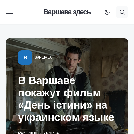
Варшава здесь
В
ВАРШАВА
В Варшаве
покажут фильм
«День істини» на
украинском языке
Ivan
10.06.2026 11:34