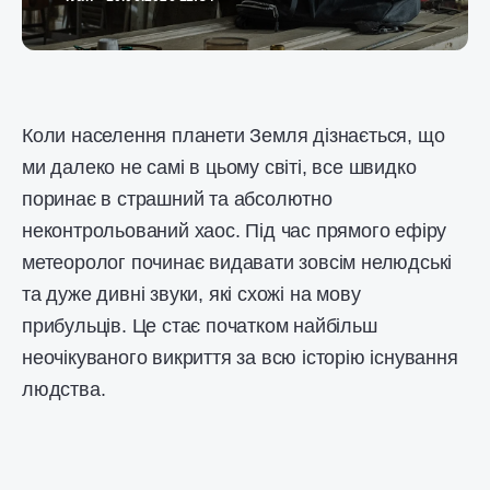
Коли населення планети Земля дізнається, що
ми далеко не самі в цьому світі, все швидко
поринає в страшний та абсолютно
неконтрольований хаос. Під час прямого ефіру
метеоролог починає видавати зовсім нелюдські
та дуже дивні звуки, які схожі на мову
прибульців. Це стає початком найбільш
неочікуваного викриття за всю історію існування
людства.