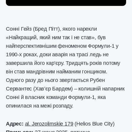
Сонні Гейз (Бред Пітт), якого нарекли
«Найкращий, який ним так і не став», був
найперспективнішим феноменом Формули-1 у
1990-х роках, доки аварія на трасі ледь не
завершила його кар’єру. Тридцять років потому
він став мандрівним найманим гонщиком.
Одного разу до нього звертається Рубен
Сервантес (Хав’єр Бардем) – колишній напарник
Сонні й власник команди Формули-1, яка
опинилася на межі розпаду.
Адрес:
al. Jerozolimskie 179
(Helios Blue City)