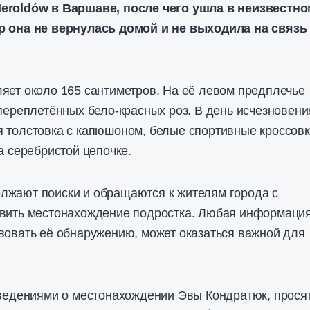
eroldów
в Варшаве, после чего ушла в неизвестно
р она не вернулась домой и не выходила на связь
яет около 165 сантиметров. На её левом предплечье
 переплетённых бело-красных роз. В день исчезновени
я толстовка с капюшоном, белые спортивные кроссов
а серебристой цепочке.
лжают поиски и обращаются к жителям города с
овить местонахождение подростка. Любая информация
вовать её обнаружению, может оказаться важной для
сведениями о местонахождении Эвы Кондратюк, прося