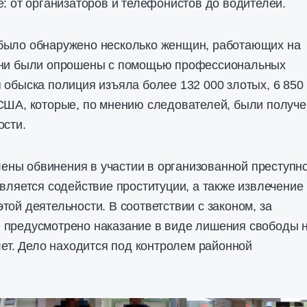
е: от организаторов и телефонистов до водителей.
было обнаружено несколько женщин, работающих на
они были опрошены с помощью профессиональных
 обыска полиция изъяла более 132 000 злотых, 6 850
 США, которые, по мнению следователей, были получ
ости.
ны обвинения в участии в организованной преступн
является содействие проституции, а также извлечение
той деятельности. В соответствии с законом, за
 предусмотрено наказание в виде лишения свободы 
 лет. Дело находится под контролем районной