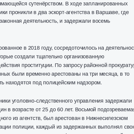
нимающейся сутенёрством. В ходе запланированных
ки проникли в два эскорт-агентства в Варшаве, где
законная деятельность, и задержали восемь
ованное в 2018 году, сосредоточилось на деятельнос
оторые создали тщательно организованную
ействия проституции. По запросу районной прокурат
ных были временно арестованы на три месяца, в то
ть находятся под полицейским надзором.
дники уголовно-следственного управления задержали
н в возрасте от 25 до 60 лет. Восьмой подозреваема
ного из агентств, был арестован в Нижнесилезском
ации полиции, каждый из задержанных выполнял сво