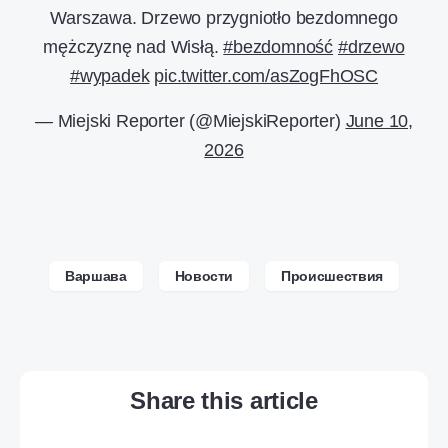
Warszawa. Drzewo przygniotło bezdomnego
mężczyznę nad Wisłą.
#bezdomność
#drzewo
#wypadek
pic.twitter.com/asZogFhOSC
— Miejski Reporter (@MiejskiReporter)
June 10,
2026
Варшава
Новости
Происшествия
Share this article