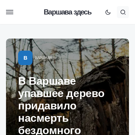
Варшава здесь
В
ВАРШАВА
В Варшаве
упавшее дерево
придавило
насмерть
бездомного