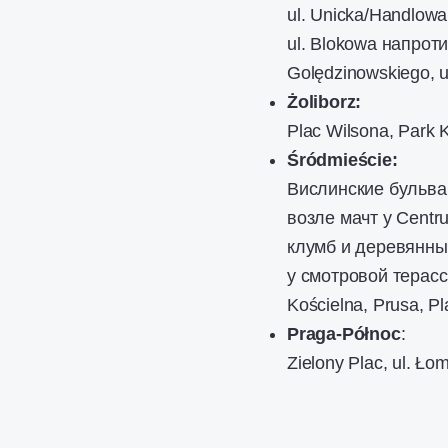
ul. Unicka/Handlowa
ul. Blokowa напрот
Golędzinowskiego, u
Żoliborz:
Plac Wilsona, Park K
Śródmieście:
Вислинские бульва
возле мачт у Centr
клумб и деревянных
у смотровой терассы
Kościelna, Prusa, P
Praga-Północ
:
Zielony Plac, ul. Ło