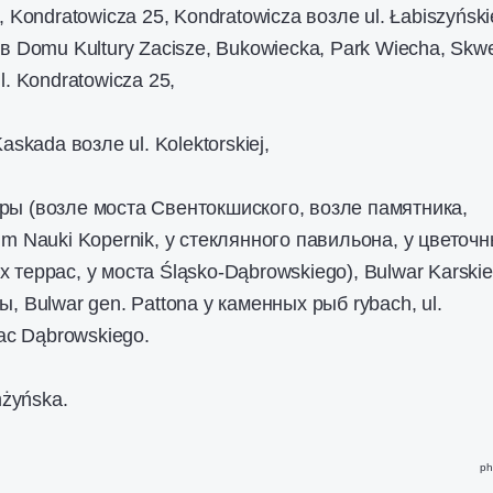
, Kondratowicza 25, Kondratowicza возле ul. Łabiszyńskie
ив Domu Kultury Zacisze, Bukowiecka, Park Wiecha, Skw
l. Kondratowicza 25,
askada возле ul. Kolektorskiej,
ры (возле моста Свентокшиского, возле памятника,
um Nauki Kopernik, у стеклянного павильона, у цветоч
 террас, у моста Śląsko-Dąbrowskiego), Bulwar Karski
, Bulwar gen. Pattona у каменных рыб rybach, ul.
lac Dąbrowskiego.
mżyńska.
ph