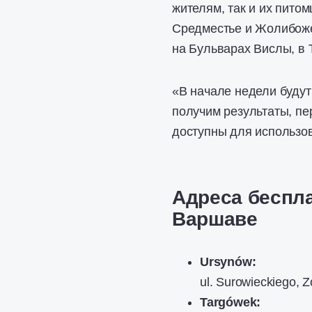
жителям, так и их пито
Средместье и Жолибоже
на Бульварах Вислы, в 
«В начале недели будут
получим результаты, пе
доступны для использо
Адреса беспл
Варшаве
Ursynów:
ul. Surowieckiego, Z
Targówek: