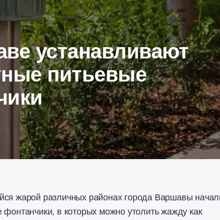
аве устанавливают
тные питьевые
чики
йся жарой различных районах города Варшавы начал
 фонтанчики, в которых можно утолить жажду как