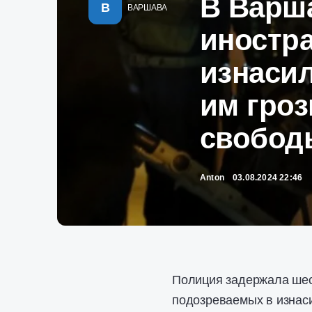
В Варш
В
ВАРШАВА
иностра
изнаси
им гроз
свобод
Anton
03.08.2024 22:46
Полиция задержала шест
подозреваемых в изнас