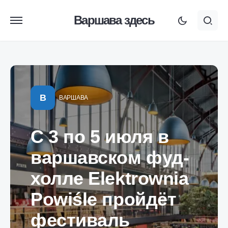
Варшава здесь
В
ВАРШАВА
С 3 по 5 июля в
варшавском фуд-
холле Elektrownia
Powiśle пройдёт
фестиваль