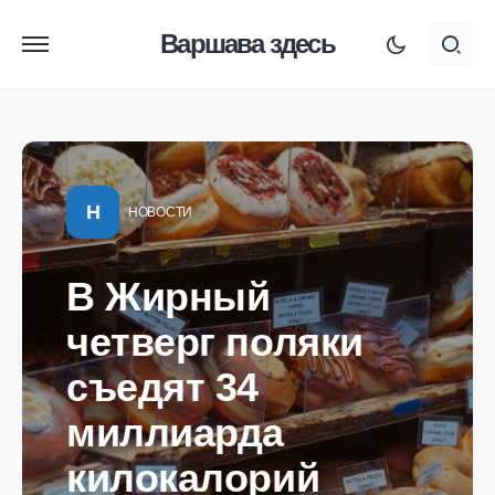
Варшава здесь
Н
НОВОСТИ
В Жирный
четверг поляки
съедят 34
миллиарда
килокалорий