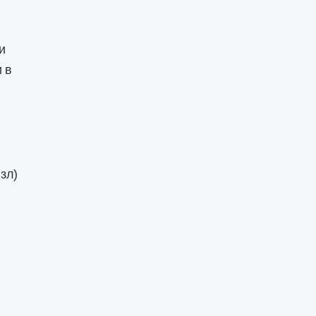
и
 в
 зл)