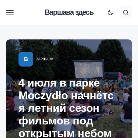
Варшава здесь
В
ВАРШАВА
4 июля в парке
Moczydło начнётс
я летний сезон
фильмов под
открытым небом