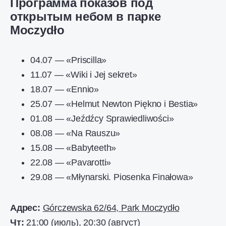
Программа показов под
открытым небом в парке
Moczydło
04.07 — «Priscilla»
11.07 — «Wiki i Jej sekret»
18.07 — «Ennio»
25.07 — «Helmut Newton Piękno i Bestia»
01.08 — «Jeźdźcy Sprawiedliwości»
08.08 — «Na Rauszu»
15.08 — «Babyteeth»
22.08 — «Pavarotti»
29.08 — «Młynarski. Piosenka Finałowa»
Адрес:
Górczewska 62/64, Park Moczydło
Чт:
21:00 (июль), 20:30 (август)