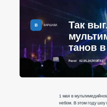
Так выг
В
ВАРШАВА
мульти
танов 
Pavel
02.05.2024 16:51
1 мая в мультимедийно
небом. В этом году шоу