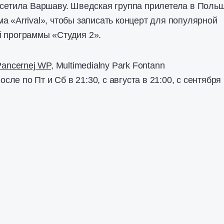
осетила Варшаву. Шведская группа прилетела в Поль
а «Arrival», чтобы записать концерт для популярной
й программы «Студия 2».
Pancernej WP
, Multimedialny Park Fontann
после по Пт и Сб в 21:30, с августа в 21:00, с сентября