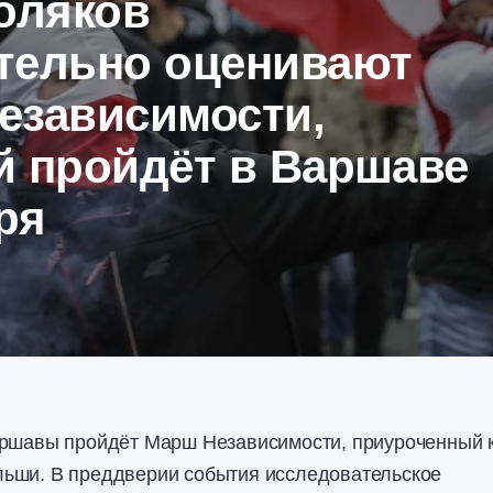
оляков
тельно оценивают
езависимости,
й пройдёт в Варшаве
ря
аршавы пройдёт Марш Независимости, приуроченный 
ьши. В преддверии события исследовательское