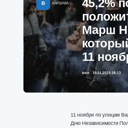
45,2% п
В
ВАРШАВА
положи
Марш Н
которы
11 нояб
Ivan
10.11.2025 18:13
11 ноября по улицам В
Дню Независимости Пол