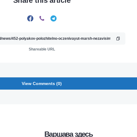
Share this article
Shareable URL
View Comments (0)
Варшава здесь