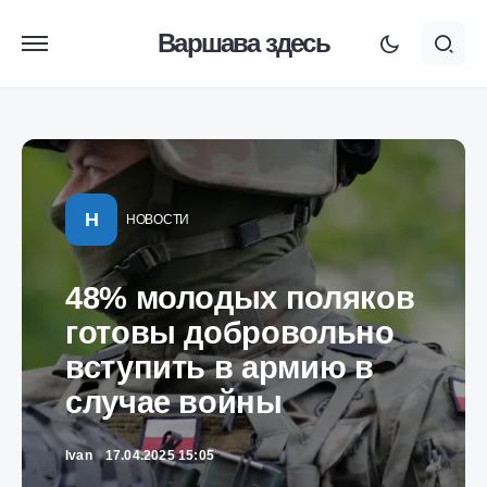
Варшава здесь
Н
НОВОСТИ
48% молодых поляков
готовы добровольно
вступить в армию в
случае войны
Ivan
17.04.2025 15:05