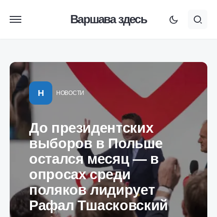
Варшава здесь
Н
НОВОСТИ
До президентских
выборов в Польше
остался месяц — в
опросах среди
поляков лидирует
Рафал Тшасковский