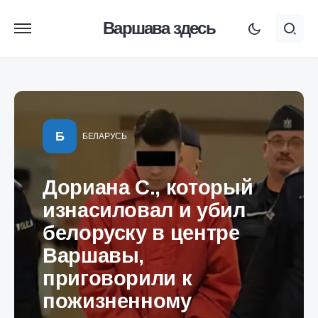
Варшава здесь
Б
БЕЛАРУСЬ
Дориана С., который
изнасиловал и убил
белоруску в центре
Варшавы,
приговорили к
пожизненному