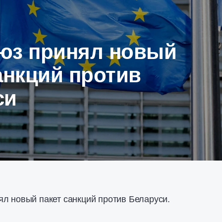
юз принял новый
анкций против
си
л новый пакет санкций против Беларуси.