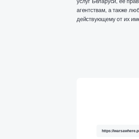
услуг Беларуси, её пра
агентствам, а также лю
действующему от их име