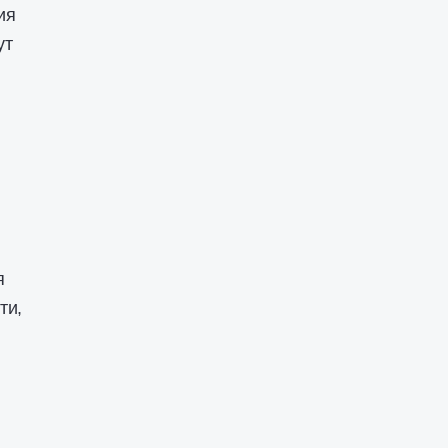
ия
ут
я
ти,