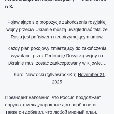
в X.
Pojawiające się propozycje zakończenia rosyjskiej
wojny przeciw Ukrainie muszą uwzględniać fakt, że
Rosja jest państwem niedotrzymującym umów.
Każdy plan pokojowy zmierzający do zakończenia
wywołanej przez Federację Rosyjską wojny na
Ukrainie musi zostać zaakceptowany w Kijowie.…
— Karol Nawrocki (@NawrockiKn)
November 21,
2025
Президент напомнил, что Россия продолжает
нарушать международные договорённости.
Также он добавил, что любой мирный план,