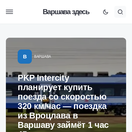
Варшава здесь
В
ВАРШАВА
PKP Intercity
планирует купить
поезда со скоростью
320 км/час — поездка
из Вроцлава в
Варшаву займёт 1 час