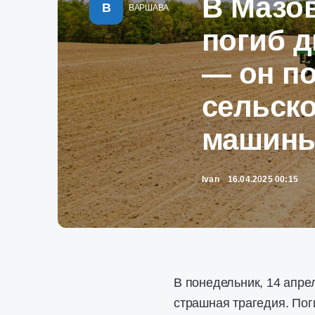
В Мазо
В
ВАРШАВА
погиб д
— он по
сельск
машин
Ivan
16.04.2025 00:15
В понедельник, 14 апре
страшная трагедия. Пог