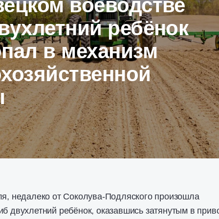
вецком воеводстве
вухлетний ребёнок
пал в механизм
охозяйственной
ы
ля, недалеко от Соколува-Подляского произошла
иб двухлетний ребёнок, оказавшись затянутым в прив