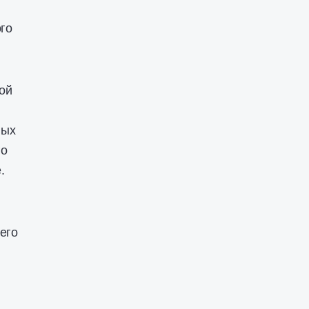
ого
ой
ных
го
.
его