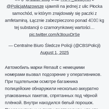
@PolicjaMazowsze
ujawnili na jednej z ulic Płocka
samochód, w którym znajdowały się paczki z
amfetaminą. Łącznie zabezpieczono ponad 4⃣0⃣ kg
tej substancji o czarnorynkowej wartości…
pic.twitter.com/k3IouxDrSe
— Centralne Biuro Śledcze Policji (@CBSPolicji)
August 1, 2025
Автомобиль марки Renault с немецкими
номерами вызвал подозрение у оперативников.
При тщательном осмотре багажника
полицейские обнаружили несколько аккуратно
упакованных пакетов, спрятанных под чёрной
плёнкой. Внутри находился белый порошок.