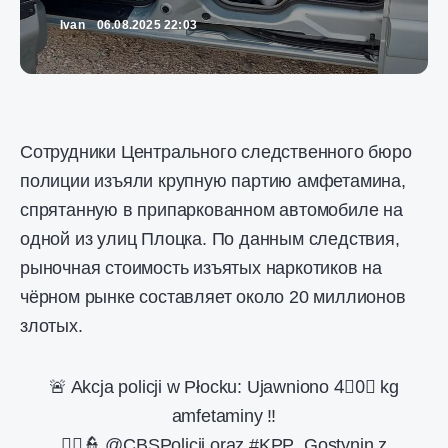
Ivan
06.08.2025 22:03
Сотрудники Центрального следственного бюро
полиции изъяли крупную партию амфетамина,
спрятанную в припаркованном автомобиле на
одной из улиц Плоцка. По данным следствия,
рыночная стоимость изъятых наркотиков на
чёрном рынке составляет около 20 миллионов
злотых.
🚨 Akcja policji w Płocku: Ujawniono 4⃣0⃣ kg
amfetaminy ‼️
👮‍♀️👮
@CBSPolicji
oraz
#KPP_Gostynin
z