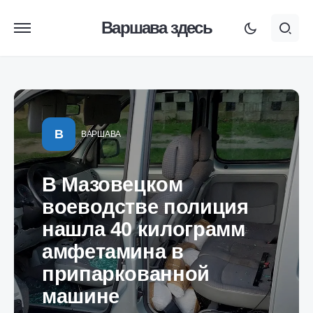
Варшава здесь
В
ВАРШАВА
В Мазовецком
воеводстве полиция
нашла 40 килограмм
амфетамина в
припаркованной
машине