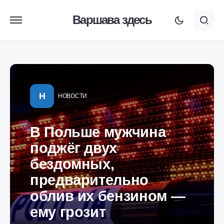
Варшава здесь
Н
НОВОСТИ
В Польше мужчина
поджёг двух
бездомных,
предварительно
облив их бензином —
ему грозит