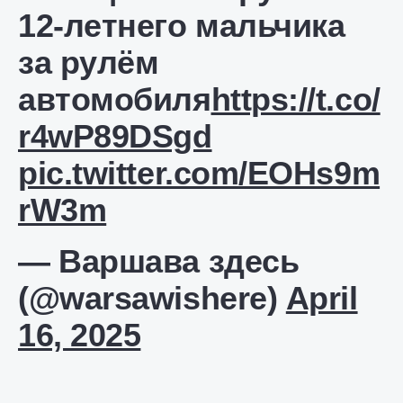
12-летнего мальчика
за рулём
автомобиля
https://t.co/
r4wP89DSgd
pic.twitter.com/EOHs9m
rW3m
— Варшава здесь
(@warsawishere)
April
16, 2025