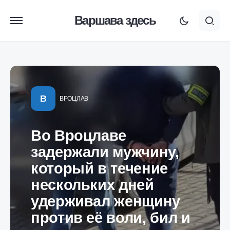
Варшава здесь
В
ВРОЦЛАВ
Во Вроцлаве
задержали мужчину,
который в течение
нескольких дней
удерживал женщину
против её воли, бил и