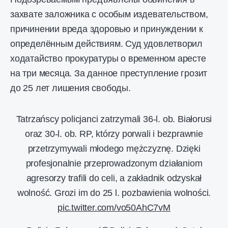
захвате заложника с особым издевательством,
причинении вреда здоровью и принуждении к
определённым действиям. Суд удовлетворил
ходатайство прокуратуры о временном аресте
на три месяца. За данное преступление грозит
до 25 лет лишения свободы.
Tatrzańscy policjanci zatrzymali 36-l. ob. Białorusi
oraz 30-l. ob. RP, którzy porwali i bezprawnie
przetrzymywali młodego mężczyznę. Dzięki
profesjonalnie przeprowadzonym działaniom
agresorzy trafili do celi, a zakładnik odzyskał
wolność. Grozi im do 25 l. pozbawienia wolności.
pic.twitter.com/vo50AhC7vM