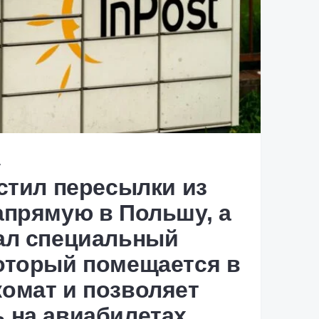
А
устил пересылки из
апрямую в Польшу, а
ал специальный
оторый помещается в
омат и позволяет
 на авиабилетах