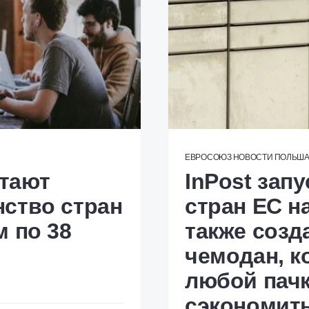
ЕВРОСОЮЗ
НОВОСТИ
ПОЛЬШ
тают
InPost зап
ство стран
стран ЕС н
м по 38
также созд
чемодан, к
любой пачк
сэкономить