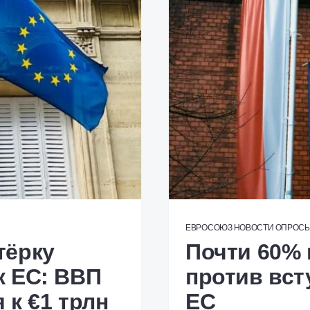
ЕВРОСОЮЗ
НОВОСТИ
ОПРОС
тёрку
Почти 60%
к ЕС: ВВП
против вст
 к €1 трлн
ЕС