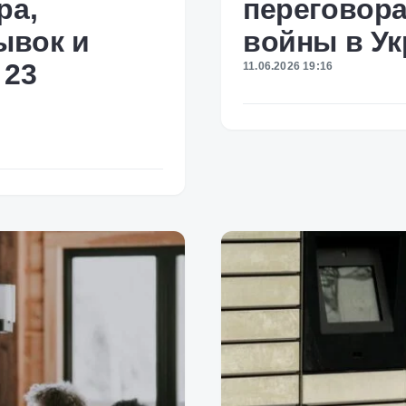
ра,
переговор
ывок и
войны в Ук
 23
11.06.2026 19:16